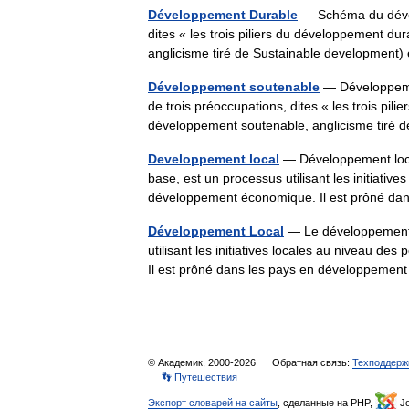
Développement Durable
— Schéma du dévelo
dites « les trois piliers du développement 
anglicisme tiré de Sustainable development
Développement soutenable
— Développeme
de trois préoccupations, dites « les trois p
développement soutenable, anglicisme tir
Developpement local
— Développement loca
base, est un processus utilisant les initiativ
développement économique. Il est prôné d
Développement Local
— Le développement l
utilisant les initiatives locales au niveau d
Il est prôné dans les pays en développem
© Академик, 2000-2026
Обратная связь:
Техподдерж
👣 Путешествия
Экспорт словарей на сайты
, сделанные на PHP,
Jo