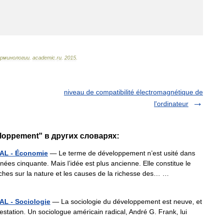
рминологии
.
academic
.
ru
.
2015
.
niveau de compatibilité électromagnétique de
l'ordinateur
eloppement" в других словарях:
L - Économie
— Le terme de développement n’est usité dans
es cinquante. Mais l’idée est plus ancienne. Elle constitue le
ches sur la nature et les causes de la richesse des… …
 - Sociologie
— La sociologie du développement est neuve, et
testation. Un sociologue américain radical, André G. Frank, lui