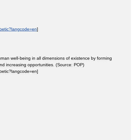
betic
?
langcode
=
en
]
uman
well
-
being
in
all
dimensions
of
existence
by
forming
nd
increasing
opportunities
. (
Source:
POP
)
betic
?
langcode
=
en
]