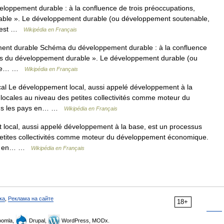
ppement durable : à la confluence de trois préoccupations,
durable ». Le développement durable (ou développement soutenable,
) est …
Wikipédia en Français
nt durable Schéma du développement durable : à la confluence
iliers du développement durable ». Le développement durable (ou
é de… …
Wikipédia en Français
l Le développement local, aussi appelé développement à la
es locales au niveau des petites collectivités comme moteur du
ans les pays en… …
Wikipédia en Français
ocal, aussi appelé développement à la base, est un processus
es petites collectivités comme moteur du développement économique.
ent en… …
Wikipédia en Français
ка
,
Реклама на сайте
18+
omla,
Drupal,
WordPress, MODx.