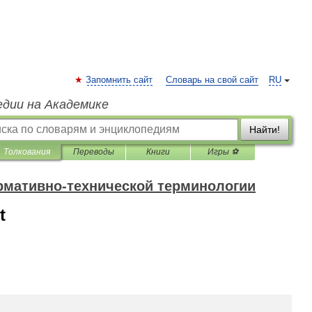
Запомнить сайт
Словарь на свой сайт
RU
едии на Академике
Найти!
Толкования
Переводы
Книги
Игры ⚽
рмативно-технической терминологии
t