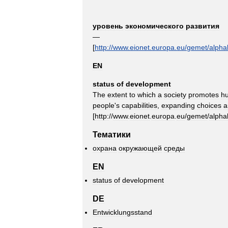
уровень
экономического
развития
—
[
http:
//
www
.
eionet
.
europa
.
eu
/
gemet
/
alpha
EN
status
of
development
The
extent
to
which
a
society
promotes
h
people
'
s
capabilities
,
expanding
choices
a
[
http:
//
www
.
eionet
.
europa
.
eu
/
gemet
/
alpha
Тематики
охрана
окружающей
среды
EN
status
of
development
DE
Entwicklungsstand