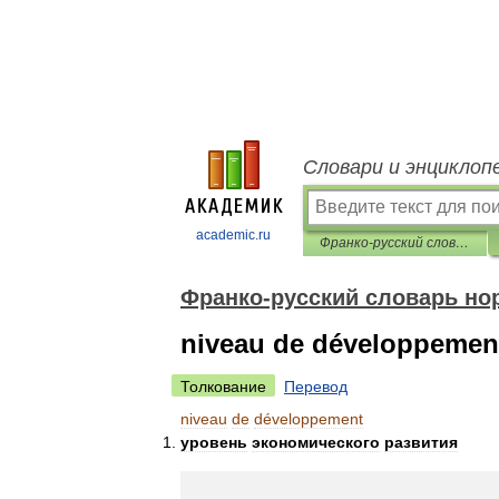
Словари и энциклоп
academic.ru
Франко-русский словарь нормативно-технической терминологии
Франко-русский словарь но
niveau de développemen
Толкование
Перевод
niveau
de
développement
уровень
экономического
развития