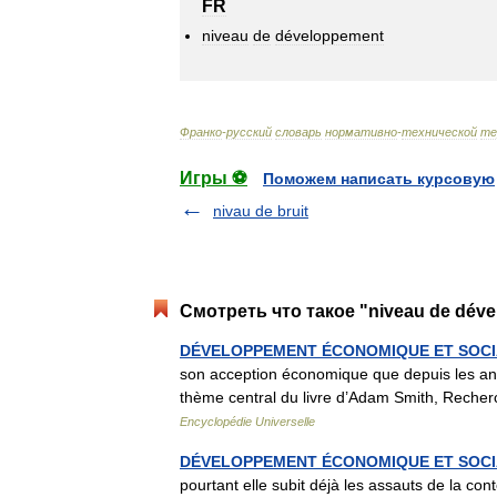
FR
niveau
de
développement
Франко
-
русский
словарь
нормативно
-
технической
те
Игры ⚽
Поможем написать курсовую
nivau de bruit
Смотреть что такое "niveau de dév
DÉVELOPPEMENT ÉCONOMIQUE ET SOCIA
son acception économique que depuis les anné
thème central du livre d’Adam Smith, Recher
Encyclopédie Universelle
DÉVELOPPEMENT ÉCONOMIQUE ET SOCIAL
pourtant elle subit déjà les assauts de la con