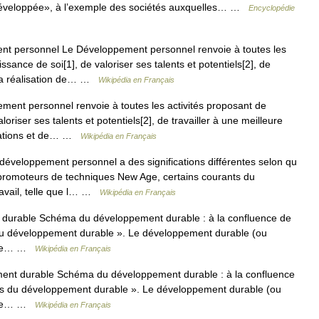
 développée», à l’exemple des sociétés auxquelles… …
Encyclopédie
 personnel Le Développement personnel renvoie à toutes les
sance de soi[1], de valoriser ses talents et potentiels[2], de
 à la réalisation de… …
Wikipédia en Français
ent personnel renvoie à toutes les activités proposant de
riser ses talents et potentiels[2], de travailler à une meilleure
pirations et de… …
Wikipédia en Français
éveloppement personnel a des significations différentes selon qu
s promoteurs de techniques New Age, certains courants du
travail, telle que l… …
Wikipédia en Français
urable Schéma du développement durable : à la confluence de
ers du développement durable ». Le développement durable (ou
é de… …
Wikipédia en Français
nt durable Schéma du développement durable : à la confluence
iliers du développement durable ». Le développement durable (ou
é de… …
Wikipédia en Français